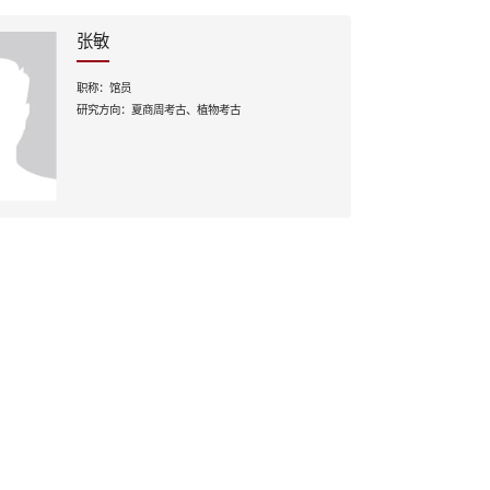
张敏
职称：
馆员
研究方向：
夏商周考古、植物考古