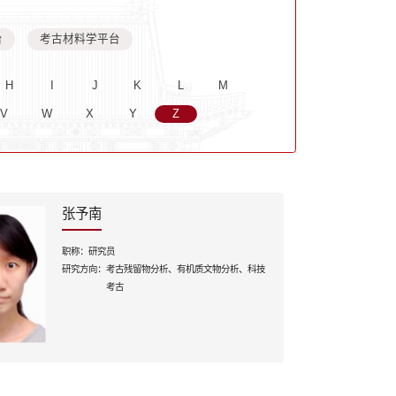
台
考古材料学平台
H
I
J
K
L
M
V
W
X
Y
Z
张予南
职称：
研究员
研究方向：
考古残留物分析、有机质文物分析、科技
考古