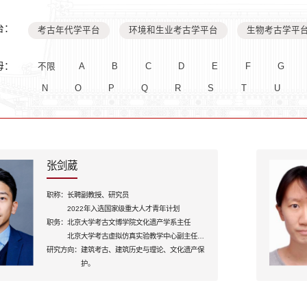
台：
考古年代学平台
环境和生业考古学平台
生物考古学平
母：
不限
A
B
C
D
E
F
G
N
O
P
Q
R
S
T
U
张剑葳
职称：
长聘副教授、研究员
2022年入选国家级重大人才青年计划
职务：
北京大学考古文博学院文化遗产学系主任
北京大学考古虚拟仿真实验教学中心副主任
研究方向：
联合国教科文组织亚太地区世界遗产培训与研
建筑考古、建筑历史与理论、文化遗产保
究（北京）中心常务副主任
护。