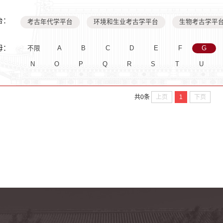
台：
考古年代学平台
环境和生业考古学平台
生物考古学平
母：
不限
A
B
C
D
E
F
G
N
O
P
Q
R
S
T
U
上页
1
下页
共0条