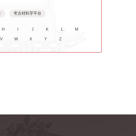
台
考古材料学平台
H
I
J
K
L
M
V
W
X
Y
Z