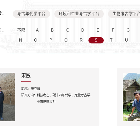
台：
考古年代学平台
环境和生业考古学平台
生物考古学平
母：
不限
A
B
C
D
E
F
G
N
O
P
Q
R
S
T
U
宋殷
职称：
研究员
研究方向：
科技考古、碳十四年代学、定量考古学、
考古数据分析