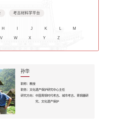
台
考古材料学平台
H
I
J
K
L
M
V
W
X
Y
Z
孙华
职称：
教授
职务：
文化遗产保护研究中心主任
研究方向：
中国青铜时代考古、城市考古、青铜器研
究、文化遗产保护