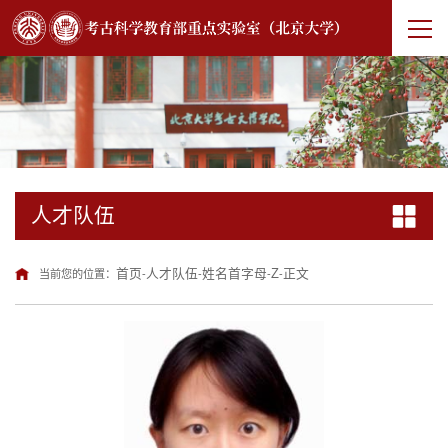
人才队伍
首页
人才队伍
姓名首字母
Z
正文
当前您的位置：
-
-
-
-