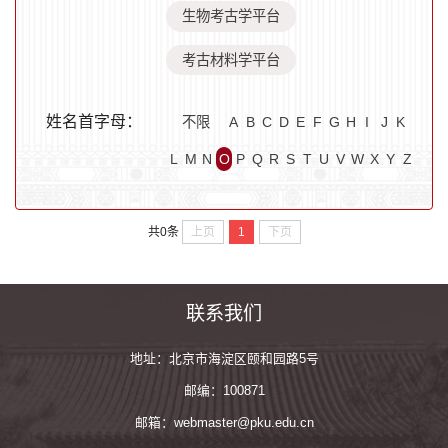
生物考古学平台
考古材料学平台
姓名首字母：
不限
A
B
C
D
E
F
G
H
I
J
K
L
M
N
O
P
Q
R
S
T
U
V
W
X
Y
Z
上页
1
下页
共0条
联系我们
地址：北京市海淀区颐和园路5号
邮编：100871
邮箱：webmaster@pku.edu.cn