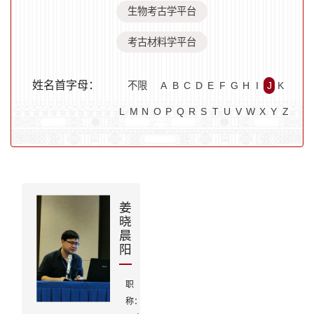
生物考古学平台
考古材料学平台
姓名首字母：
不限
A
B
C
D
E
F
G
H
I
J
K
L
M
N
O
P
Q
R
S
T
U
V
W
X
Y
Z
姜
晓
晨
阳
职
研
称：
究