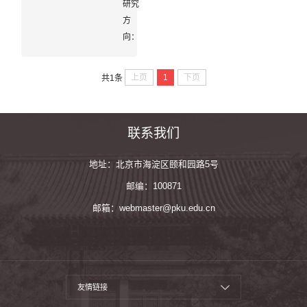
研究
员
科
方
技
向：
考
古、
陶
上页
1
下页
共1条
瓷
考
古
联系我们
地址：北京市海淀区颐和园路5号
邮编：100871
邮箱：webmaster@pku.edu.cn
友情链接