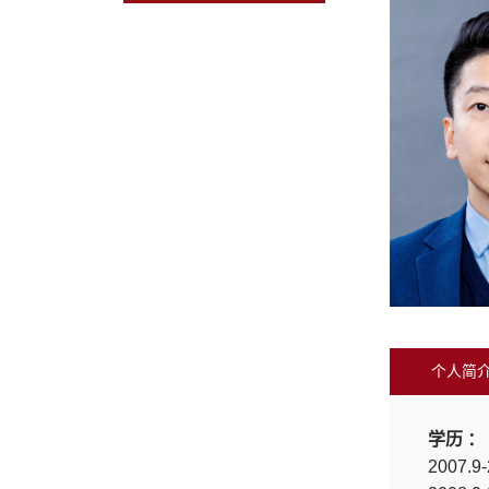
个人简
学历 ：
2007