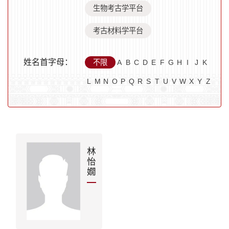
生物考古学平台
考古材料学平台
姓名首字母：
不限
A
B
C
D
E
F
G
H
I
J
K
L
M
N
O
P
Q
R
S
T
U
V
W
X
Y
Z
林
怡
嫺