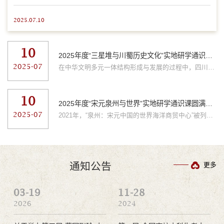
2025.07.10
10
2025年度“三星堆与川蜀历史文化”实地研学通识课圆满结束
2025-07
在中华文明多元一体结构形成与发展的过程中，四川盆地是一个既相对孤立，又与其它地区存在不同程度交流的独特地区。在近几十年的考古工作中，有关川蜀文明的重要考古发现和研究成果不断涌现，极大地提升了学术界和社会公众对于川蜀历史的认识深度。2025年，北京大学考古文博学院全新推出实地研学通识课程“三星堆与川蜀历史文化”。课程以专题讲座和实地参访结合的方式，带领学生深入以成都平原为中心的宝墩、三星堆、金沙、都...
10
2025年度“宋元泉州与世界”实地研学通识课圆满结束
2025-07
2021年，“泉州：宋元中国的世界海洋商贸中心”被列入《世界遗产名录》，成为中国第56项世界遗产，由22处代表性古迹遗址及其关联环境和空间构成，它们协同展现了宋元泉州城蓬勃的国际海洋贸易盛景、完备的海洋贸易制度体系以及多元、开放、包容的文化特质。自2024年起，考古文博学院开设“宋元泉州与世界”实地研学通识课，组织不同专业的学生通过理论学习与实地考察，探究宋元时期的“东方第一大港”泉州。经过前期报名与面试...
通知公告
更多
03-19
11-28
2026
2024