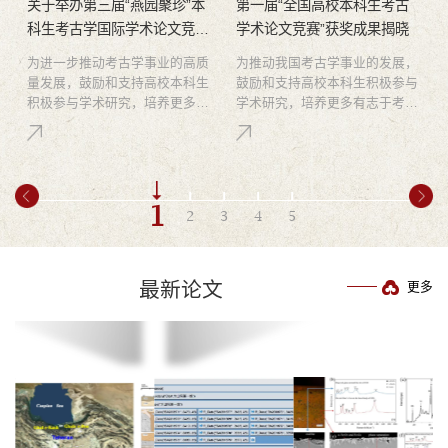
馆
关于举办第三届“燕园聚珍”本
第一届“全国高校本科生考古
科生考古学国际学术论文竞赛
学术论文竞赛”获奖成果揭晓
的通知
为进一步推动考古学事业的高质
为推动我国考古学事业的发展，
量发展，鼓励和支持高校本科生
鼓励和支持高校本科生积极参与
积极参与学术研究，培养更多有
学术研究，培养更多有志于考古
志于考古学研究的专业人才，考
学研究的专业人才，考古国家级
古国家级实验教学示范中心（北
实验教学示范中心（北京大
京大学）、考古国家级虚拟仿真
学）、考古国家级虚拟仿真实验
实验教学中心（北京大学）、北
教学中心（北京大学）、考古科
京大学考古文博学院、北京大学
学教育部...
1
2
3
4
5
中国考古学研究中心、考古科学
教育部重点实验室（北京大学）
联合举办第三届“燕园聚珍”本科
生考古学国际学术论文竞赛（原
最新论文
更多
全国高校本科生考古学术论文竞
赛）。本次竞赛旨在激发本科生
对考古学的兴趣与热情，...