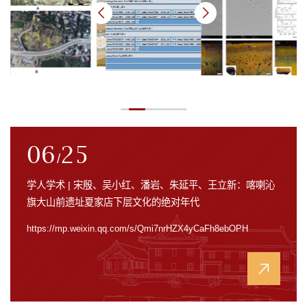
06
25
/
/
/
/
/
/
/
/
/
学人学术 | 宋殷、吴小红、潘岩、朱延平、王立新：喀喇沁
旗大山前遗址夏家店下层文化的绝对年代
https://mp.weixin.qq.com/s/Qmi7nrHZX4yCaFh8ebOPH