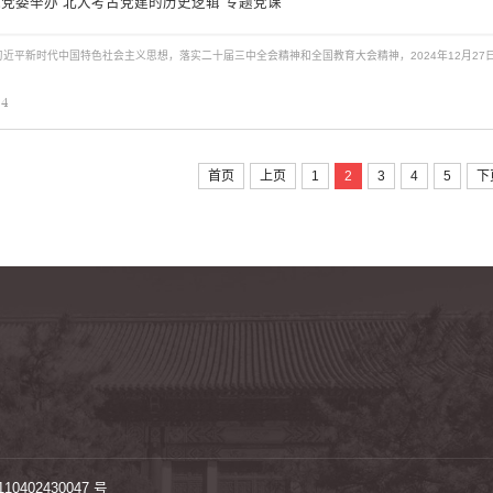
党委举办“北大考古党建的历史逻辑”专题党课
24
首页
上页
1
2
3
4
5
下
0402430047 号