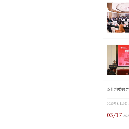
喀什地委领
03/17
20