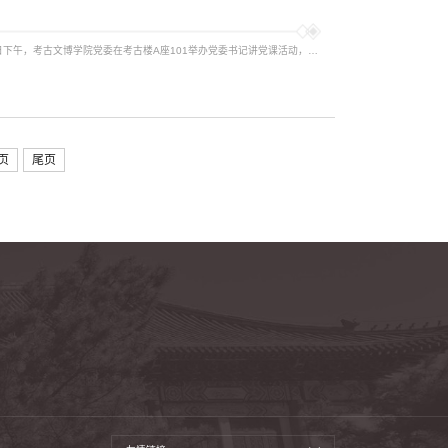
为深入学习贯彻习近平新时代中国特色社会主义思想，落实二十届三中全会精神和全国教育大会精神，2024年12月27日下午，考古文博学院党委在考古楼A座101举办党委书记讲党课活动，党委书记陈建立以 “北大考古党建的历史逻辑”为题为学院全体师生党员授课，会议由学院党委副书记、副院长邓振华主持。会议现场陈建立强调，党建工作是推动学科创新发展的关键，通过强化思想引领和组织建设，学院在高水平科研、学术成果和人才培养等方...
页
尾页