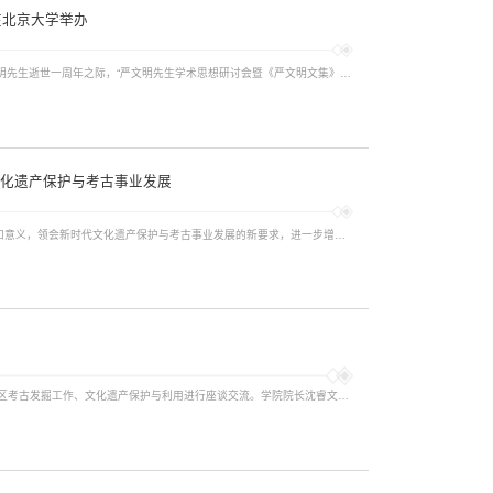
在北京大学举办
2025年4月12日，我国著名考古学家、北京大学哲学社会科学资深教授严文明先生逝世一周年之际，“严文明先生学术思想研讨会暨《严文明文集》新书发布会”在北京大学勺园弘雅厅举办。会议由北京大学考古文博学院主办，北京大学考古文博学院院长沈睿文教授主持。先生生前挚友、同事、学生、考古界同仁及严先生亲属等百余人齐聚一堂，共同缅怀先生风范，追溯学术薪火。会议伊始，全体与会者共同观看了追忆严文明先生的纪念视频。视频...
文化遗产保护与考古事业发展
为学习贯彻两会精神，深入理解新修订《中华人民共和国文物保护法》内容和意义，领会新时代文化遗产保护与考古事业发展的新要求，进一步增强青年学子对文物考古事业的责任感与使命感，2025年3月17日下午，考古文博学院特别邀请第十四届全国人大代表、北京大学考古文博学院教授、云冈研究院院长杭侃于考古楼A座101做专题讲座。学院党委书记陈建立主持，院长沈睿文、党委副书记曹蓓出席，考古文博学院教师党支部、学生党支部师生共...
2025年3月10日，新疆维吾尔自治区喀什地委委员、宣传部部长窦雪梅一行来访，与我院就加强校地合作、推动喀什地区考古发掘工作、文化遗产保护与利用进行座谈交流。学院院长沈睿文教授、副院长彭明浩研究员、院长助理施文博等出席座谈会。双方就未来合作深入交换意见。喀什是古代丝绸之路上的重镇，拥有深厚的历史文化底蕴和众多的考古遗迹，喀什地区政府高度重视文化遗产保护工作，积极推进考古发掘和研究，取得了一系列重要成果...