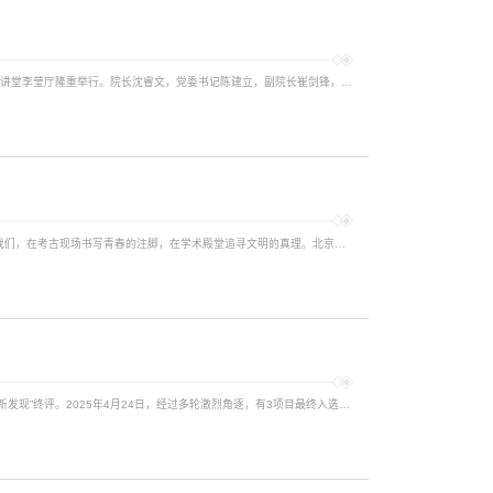
2025年6月30日下午，北京大学考古文博学院2025年毕业典礼于百周年纪念讲堂李莹厅隆重举行。院长沈睿文，党委书记陈建立，副院长崔剑锋，党委副书记、副院长邓振华，党委副书记曹蓓，学院教师代表，2025届全体毕业生以及毕业生亲友共计300余人参加此次典礼。学院退休教授方拥作为教师代表，孙小燕女士作为家长代表受邀出席本届毕业典礼。典礼由学院副院长彭明浩主持。彭明浩研究员主持典礼现场乐声渐入，光影渐起，典礼随着毕业...
从燕园出发，让考古成为你丈量文明的尺规、连接过去与未来的纽带。加入我们，在考古现场书写青春的注脚，在学术殿堂追寻文明的真理。北京大学考古文博学院，期待与你一起，读懂中国，看见世界，创造未来！北京大学考古文博学院——在这里，触摸历史的温度，聆听文明的声音，书写青春的华章
北京大学考古文博学院参与发掘的5个发掘项目入围“2024年度全国十大考古新发现”终评。2025年4月24日，经过多轮激烈角逐，有3项目最终入选。自1990年国家文物局开始评选年度十大考古发现以来，北大考古师生参与的重要考古发现已达42项，位居全国高校首位。入选项目西藏康马县玛不错新石器时代遗址2024年西藏康马县玛不错新石器时代遗址发掘工作由西藏自治区文物保护研究所、兰州大学、中国科学院青藏高原研究所、北京大学、国家...