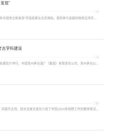
发现”
2月19日，由中国社会科学院主办、中国社会科学院考古研究所承办的“2024年中国考古新发现”评选结果在北京揭晓。我院参与发掘的陕西宝鸡市周原遗址、江西景德镇市元明清制瓷业遗址群2个项目入选！ 江西景德镇市元明清制瓷业遗址群 该遗址群本年度的发掘涉及14个遗址点，其中我院与江西省文物考古研究院、景德镇市陶瓷考古研究所共同承担了景德镇天后宫、清真寺遗址的发掘工作。我院丁雨研究员担任领队，学生金银珠、孙晨瑜、杜...
考古学科建设
1月7日，北京大学茅台·国之栋梁基金捐赠仪式在北京大学教育基金会北大之友报告厅举行。中国贵州茅台酒厂（集团）有限责任公司、贵州茅台公益基金会捐资设立茅台·国之栋梁基金，助力北京大学考古学科的“双一流”学科建设，推动教育公益事业的发展，提升中华文明的影响力和感召力。 贵州茅台公益基金会理事长卓玛才让、副理事长王振耀，茅台集团党委宣传部副部长、贵州茅台公益基金会秘书长杨燕，北京茅台贸易有限责任公司总经理...
2025年1月7日，北京大学考古文博学院召开2024年度田野考古工作汇报会，全院七十余位教职工参会。会议由沈睿文、邓振华主持。院长沈睿文首先介绍了学院2024年田野工作的整体情况。2024年学院主持、参与了20余项田野考古发掘、调查工作，其中包括了6项海外发掘和调查。国内田野工作遍及宁夏、陕西、北京、山东、福建、四川、河南、山西、江西、新疆维吾尔自治区、黑龙江省、浙江省、内蒙古自治区、吉林省、广西壮族自治区、西藏自...