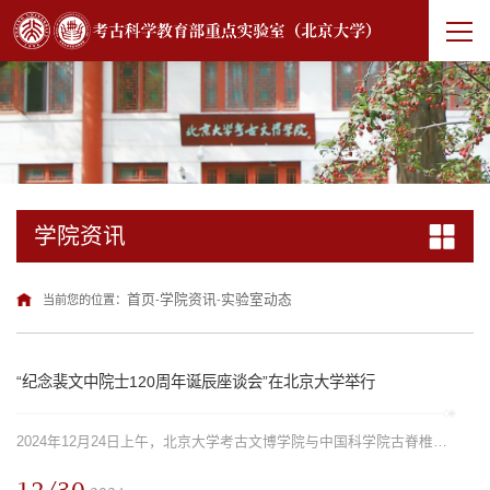
学院资讯
首页
学院资讯
实验室动态
当前您的位置：
-
-
“纪念裴文中院士120周年诞辰座谈会”在北京大学举行
2024年12月24日上午，北京大学考古文博学院与中国科学院古脊椎动物与古人类研究所共同举办“纪念裴文中院士120周年诞辰座谈会”，座谈会在考古A座101多功能厅举行，来自中国古迹遗址保护协会、中国国家博物馆、国家自然博物馆、文物出版社、黑龙江省文物考古研究所共计20余位学界同仁及裴文中院士家属参加了本次座谈会。座谈会由北京大学考古文博学院王幼平教授主持。座谈会现场裴文中院士于1927年毕业于北京大学地质系，1952年...