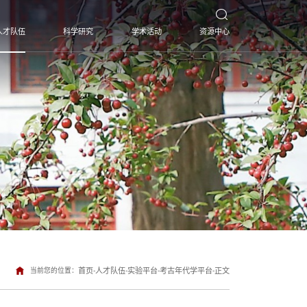
人才队伍
科学研究
学术活动
资源中心
当前您的位置：
首页
-
人才队伍
-
实验平台
-
考古年代学平台
-
正文