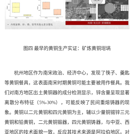
图四 最早的黄铜生产实证：矿炼黄铜坩埚
杭州地区作为南宋政治、经济中心，发现了筷子、羹匙
等黄铜餐具，这表面南宋时期黄铜可能主要被用作餐具。我
们对南方地区出土黄铜器的成分检测显示，锌含量呈现显著
离散分布特征（5%-30%），可能反映了民间重熔铸器的现
象。黄铜以二元黄铜和四元黄铜为主，辅以少量铜锡锌三元
黄铜和铅黄铜，二元黄铜锻器，四元黄铜铸器，与中亚、西
亚地区的技术面貌一致，反应其技术来源是阿拉伯地区。对