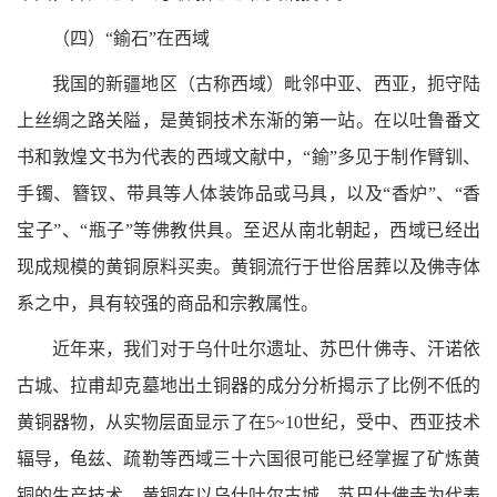
（四）“鍮石”在西域
我国的新疆地区（古称西域）毗邻中亚、西亚，扼守陆
上丝绸之路关隘，是黄铜技术东渐的第一站。在以吐鲁番文
书和敦煌文书为代表的西域文献中，“鍮”多见于制作臂钏、
手镯、簪钗、带具等人体装饰品或马具，以及“香炉”、“香
宝子”、“瓶子”等佛教供具。至迟从南北朝起，西域已经出
现成规模的黄铜原料买卖。黄铜流行于世俗居葬以及佛寺体
系之中，具有较强的商品和宗教属性。
近年来，我们对于乌什吐尔遗址、苏巴什佛寺、汗诺依
古城、拉甫却克墓地出土铜器的成分分析揭示了比例不低的
黄铜器物，从实物层面显示了在5~10世纪，受中、西亚技术
辐导，龟兹、疏勒等西域三十六国很可能已经掌握了矿炼黄
铜的生产技术。黄铜在以乌什吐尔古城、苏巴什佛寺为代表