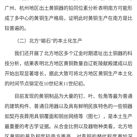
广州、杭州地区出土黄铜器的铅同位素分析表明南方可能形
成了多中心的黄铜生产格局，证明此时黄铜生产在南方是比
较普遍的。
（二）北方“鍮石”的本土化生产
我们还开展了北方地区多个辽金时期遗址出土铜器的科
技分析，结果表明北方地区黄铜数量自辽乾陵献殿建成以后
开始出现显著增长，据此大致可将北方地区黄铜生产本土化
的时间节点铆定在10世纪末11世纪初。
目前发现的黄铜制品为大量的钉、叶、包角等最为普通
的建筑构件、普通日用器以及具有鲜明民族特色的一些铜器
如契丹丧葬用具铜覆面和铜丝网络等（图七），是本土生产
最重要的考古学证据。从合金比例以及器物种类看，北方地
区黄铜的普及程度较南方更高，对青铜的替代程度更加深