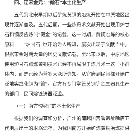
四、辽宋金元：“鍮石”本土化生产
五代到北宋早期以后矿炼黄铜的冶炼开始在中原地区出
现并逐渐普及。五代后期，一些炼丹术文献开始出现用炉甘
石和铜反应炼制“假金”的记载，这一时期，黄铜冶炼的核心
原料——“炉甘石”也开始为人所知，屡次出现于文献当中。
根据宋金时期大量的历史文献记载，至北宋以后，中原地区
使用炉甘石点炼黄铜技术已经不再局限于炼丹术士这一小群
体内，而是已经为普罗大众所详知。从官府到民间都开始广
泛地实践化铜为“鍮”。官方有专门掌管黄铜等金属器具生产
的部门，民间熔钱铸器泛滥。
（一）南方“鍮石”的本土化生产
根据我们的调查和分析，广州的南越国宫署遗址晚唐五
代地层出土的坩埚遗存，为我国南方开始矿炼黄铜冶炼提供