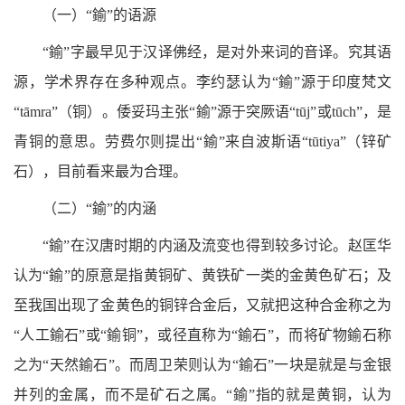
（一）“鍮”的语源
“鍮”字最早见于汉译佛经，是对外来词的音译。究其语
源，学术界存在多种观点。李约瑟认为“鍮”源于印度梵文
“tāmra”（铜）。倭妥玛主张“鍮”源于突厥语“tūj”或tūch”，是
青铜的意思。劳费尔则提出“鍮”来自波斯语“tūtiya”（锌矿
石），目前看来最为合理。
（二）“鍮”的内涵
“鍮”在汉唐时期的内涵及流变也得到较多讨论。赵匡华
认为“鍮”的原意是指黄铜矿、黄铁矿一类的金黄色矿石；及
至我国出现了金黄色的铜锌合金后，又就把这种合金称之为
“人工鍮石”或“鍮铜”，或径直称为“鍮石”，而将矿物鍮石称
之为“天然鍮石”。而周卫荣则认为“鍮石”一块是就是与金银
并列的金属，而不是矿石之属。“鍮”指的就是黄铜，认为