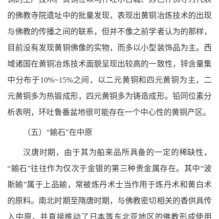
的佛教寺院遗址中的批量发现，表现出黄铜冶炼技术的出现
与佛教的传播之间的联系，但并不像之前学者认为的那样，
目前没有发现黄铜佛像的实物，而多以小型装饰品为主。西
域诸国在黄铜冶炼技术面貌呈现出较高的一致性，锌含量集
中分布于10%~15%之间，以二元黄铜和四元黄铜为主，二
元黄铜多为热锻成形，四元黄铜多为铸造成形。铅同位素分
析表明，环吐鲁番盆地很可能存在一个中心性的黄铜产区。
（五）“鍮石”在中原
汉唐时期，由于其为舶来品所具备的一定的稀缺性，
“鍮石”往往作为仅次于金银的第三种贵金属存在。其中“波
斯鍮”属于上品鍮，常被炼丹术士当作用于炼丹术和黄白术
的原料。南北时期至隋唐时期，与佛教密切相关的香供具传
入中原，并直接推动了日本等东北亚地区的佛教形成使用