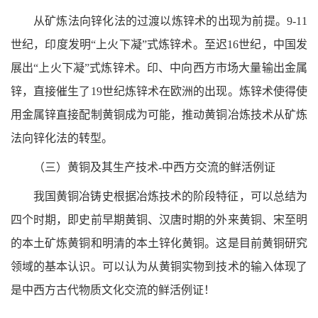
从矿炼法向锌化法的过渡以炼锌术的出现为前提。9-11
世纪，印度发明“上火下凝”式炼锌术。至迟16世纪，中国发
展出“上火下凝”式炼锌术。印、中向西方市场大量输出金属
锌，直接催生了19世纪炼锌术在欧洲的出现。炼锌术使得使
用金属锌直接配制黄铜成为可能，推动黄铜冶炼技术从矿炼
法向锌化法的转型。
（三）黄铜及其生产技术-中西方交流的鲜活例证
我国黄铜冶铸史根据冶炼技术的阶段特征，可以总结为
四个时期，即史前早期黄铜、汉唐时期的外来黄铜、宋至明
的本土矿炼黄铜和明清的本土锌化黄铜。这是目前黄铜研究
领域的基本认识。可以认为从黄铜实物到技术的输入体现了
是中西方古代物质文化交流的鲜活例证！