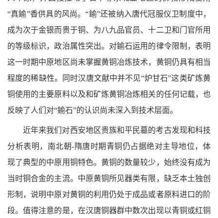
“真鍮”香供具的风尚。“鍮”还被纳入唐代冠服仪卫制度中，
成为次于金银而贵于铜、为八九品官员、十二卫和门官所用
的等级标识，政治属性突出。对鍮石运用的律令限制，表明
这一时期中原地区尚未掌握黄铜冶炼技术，黄铜仍具有相当
程度的稀缺性。同时汉唐文献中并不见“炉甘石”这类矿炼黄
铜使用的主要原料以及和矿炼黄铜冶炼相关的任何记载，也
反映了人们对“鍮石”的认识尚未深入到技术层面。
近年来我们对西安地区贵族和平民墓的考古发现和科技
分析表明，南北朝-隋唐时期青铜仍占据绝对主导地位，体
现了典型的中原用铜特色。黄铜的数量较少，始终没有成为
当时铜合金的主流。中原黄铜所见器类有限，缺乏本土独创
形制，说明中原对黄铜的利用仍处于成品或者原料进口的阶
段。值得注意的是，在汉唐铜器群中数次出现以青铜或红铜