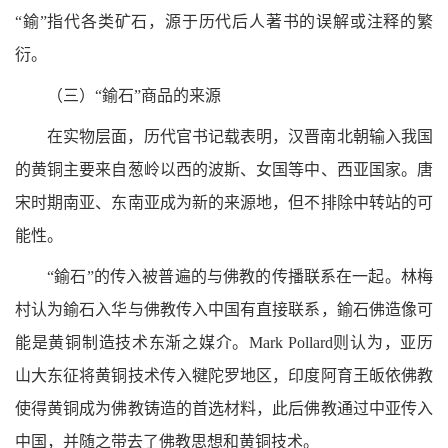
“鍮”指代各类矿石，源于历代后人著书的误解或注释的繁
衍。
（三）“鍮石”商品的来源
在实物层面，历代官书记载表明，汉晋南北朝输入我国
的黄铜主要来自葱岭以西的波斯、女国等中、西亚国家。唐
宋时期南亚、东南亚成为新的来源地，但不排除中转站的可
能性。
“鍮石”的传入被普遍的与佛教的传播联系在一起。林梅
村认为鍮石入华与佛教传入中国有直接联系，鍮石佛造像可
能是黄铜制造技术东渐之媒介。Mark Pollard则认为，亚历
山大东征将黄铜技术传入犍陀罗地区，印度阿育王皈依佛教
使得黄铜成为佛教铸造的首选材料，此后佛教通过中亚传入
中国，并随之带去了佛教思想和黄铜技术。