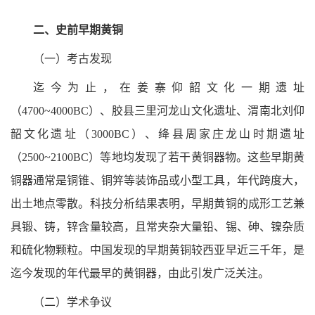
二、史前早期黄铜
（一）考古发现
迄今为止，在姜寨仰韶文化一期遗址
（4700~4000BC）、胶县三里河龙山文化遗址、渭南北刘仰
韶文化遗址（3000BC）、绛县周家庄龙山时期遗址
（2500~2100BC）等地均发现了若干黄铜器物。这些早期黄
铜器通常是铜锥、铜笄等装饰品或小型工具，年代跨度大，
出土地点零散。科技分析结果表明，早期黄铜的成形工艺兼
具锻、铸，锌含量较高，且常夹杂大量铅、锡、砷、镍杂质
和硫化物颗粒。中国发现的早期黄铜较西亚早近三千年，是
迄今发现的年代最早的黄铜器，由此引发广泛关注。
（二）学术争议