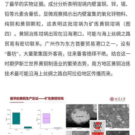
了最早的实物证据。成分分析表明坩埚内壁富铜、锌，锡、
铅等元素含量低，显微观察揭示出内壁富集的氧化锌物料、
纯铜和黄铜颗粒，这表明这批坩埚为矿炼黄铜坩埚（图
四）。黄铜冶炼坩埚出现在沿海港口，可能与海上丝绸之路
贸易有密切联系。广州作为东方首要贸易港口之一，设有
“番坊”，大量聚集国外客商，往来番客络绎不绝。结合这一
时期伊斯兰世界黄铜制造业的繁荣态势，南方地区黄铜冶炼
技术最可能沿海上丝绸之路自阿拉伯地区传播而来。