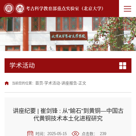
学术活动
首页
学术活动
讲座报告
正文
当前您的位置：
-
-
-
讲座纪要 | 崔剑锋 : 从“鍮石”到黄铜—中国古
代黄铜技术本土化进程研究
时间：2025-05-15
点击数：
239