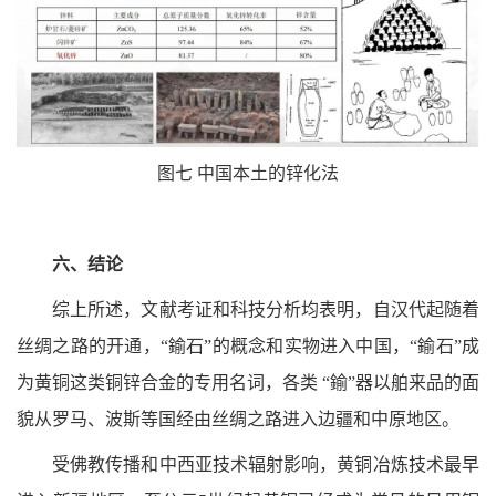
图七 中国本土的锌化法
六、结论‍
综上所述，文献考证和科技分析均表明，自汉代起随着
丝绸之路的开通，“鍮石”的概念和实物进入中国，“鍮石”成
为黄铜这类铜锌合金的专用名词，各类 “鍮”器以舶来品的面
貌从罗马、波斯等国经由丝绸之路进入边疆和中原地区。
受佛教传播和中西亚技术辐射影响，黄铜冶炼技术最早