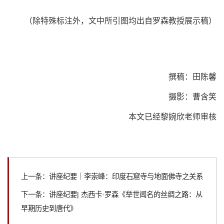
（除特殊标注外，文中所引图均出自罗森教授展示稿）
撰稿：田陈馨
摄影：曹含笑
本文已经黎婉欣老师审核
上一条：讲座纪要｜李崇峰：印度石窟寺与地面佛寺之关系
下一条：讲座纪要| 杰西卡·罗森《举世闻名的丝绸之路：从
早期历史到唐代》