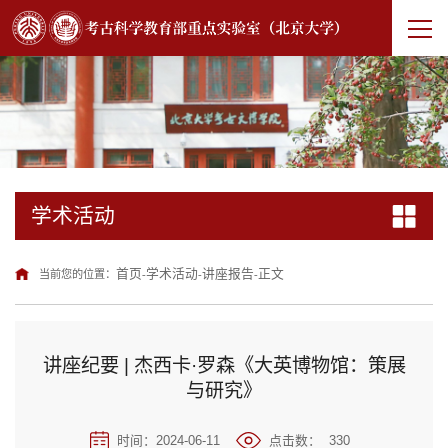
学术活动
首页
学术活动
讲座报告
正文
当前您的位置：
-
-
-
讲座纪要 | 杰西卡·罗森《大英博物馆：策展
与研究》
时间：2024-06-11
点击数：
330