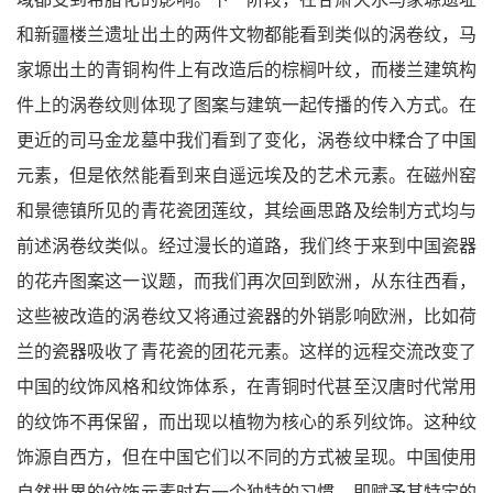
和新疆楼兰遗址出土的两件文物都能看到类似的涡卷纹，马
家塬出土的青铜构件上有改造后的棕榈叶纹，而楼兰建筑构
件上的涡卷纹则体现了图案与建筑一起传播的传入方式。在
更近的司马金龙墓中我们看到了变化，涡卷纹中糅合了中国
元素，但是依然能看到来自遥远埃及的艺术元素。在磁州窑
和景德镇所见的青花瓷团莲纹，其绘画思路及绘制方式均与
前述涡卷纹类似。经过漫长的道路，我们终于来到中国瓷器
的花卉图案这一议题，而我们再次回到欧洲，从东往西看，
这些被改造的涡卷纹又将通过瓷器的外销影响欧洲，比如荷
兰的瓷器吸收了青花瓷的团花元素。这样的远程交流改变了
中国的纹饰风格和纹饰体系，在青铜时代甚至汉唐时代常用
的纹饰不再保留，而出现以植物为核心的系列纹饰。这种纹
饰源自西方，但在中国它们以不同的方式被呈现。中国使用
自然世界的纹饰元素时有一个独特的习惯，即赋予其特定的