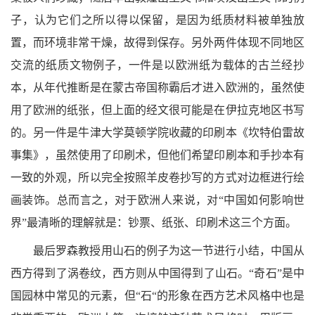
子，认为它们之所以得以保留，是因为纸质材料被单独放
置，而环境非常干燥，故得到保存。另外两件体现不同地区
交流的纸质文物例子，一件是以欧洲纸为载体的古兰经抄
本，从年代推断是在蒙古帝国称霸后才进入欧洲的，虽然使
用了欧洲的纸张，但上面的经文很可能是在伊拉克地区书写
的。另一件是牛津大学莫顿学院收藏的印刷本《坎特伯雷故
事集》，虽然使用了印刷术，但他们希望印刷本和手抄本有
一致的外观，所以完全按照羊皮卷抄写的方式对边框进行绘
画装饰。总而言之，对于欧洲人来说，对“中国如何影响世
界”最清晰的理解就是：钞票、纸张、印刷术这三个方面。
最后罗森教授用山石的例子为这一节进行小结，中国从
西方得到了涡卷纹，西方则从中国得到了山石。“奇石”是中
国园林中常见的元素，但“石“的形象在西方艺术风格中也是